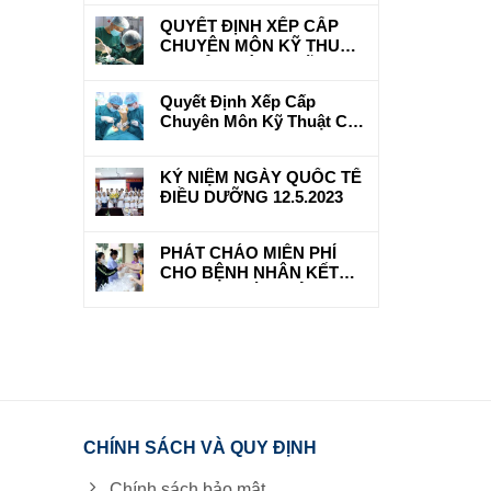
CHỮA BỆNH BẢO HIỂM Y
QUYẾT ĐỊNH XẾP CẤP
TẾ
CHUYÊN MÔN KỸ THUẬT
CƠ SỞ KHÁM, CHỮA
BỆNH
Quyết Định Xếp Cấp
Chuyên Môn Kỹ Thuật Cơ
Sở Khám Chữa Bệnh Cho
Bệnh Viện Đa Khoa Hữu
KỶ NIỆM NGÀY QUỐC TẾ
Nghị 103
ĐIỀU DƯỠNG 12.5.2023
PHÁT CHÁO MIỄN PHÍ
CHO BỆNH NHÂN KẾT
HỢP BAN TỪ THIỆN
PHẬT GIÁO TRẤN YÊN
CHÍNH SÁCH VÀ QUY ĐỊNH
Chính sách bảo mật