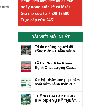
Bệnh viện làm việc tất cả các
ện sớm
ngày trong tuần kể cả lễ tết
Giờ mở cửa từ 7h00-17h00
Trực cấp cứu 24/7
BÀI VIẾT MỚI NHẤT
Tri ân những người đã
cống hiến – Chăm sóc sức
khỏe bằng cả tấm lòng
Lễ Cất Nóc Khu Khám
Bệnh Chất Lượng Cao:
Cột Mốc Mới Trên Hành
Trình Phát Triển
Cơ hội khám sàng lọc, tầm
soát sớm bệnh thận cùng
chuyên gia hơn 20 năm
kinh nghiệm
THÔNG BÁO ÁP DỤNG
GIÁ DỊCH VỤ KỸ THUẬT
CHUYÊN MÔN KHÁM,