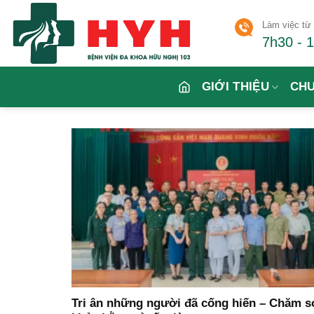
Skip
Làm việc từ 
to
7h30 - 
content
GIỚI THIỆU
CH
Tri ân những người đã cống hiến – Chăm s