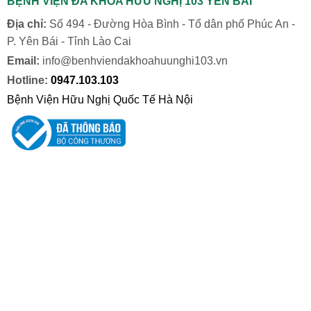
BỆNH VIỆN ĐA KHOA HỮU NGHỊ 103 YÊN BÁI
Địa chỉ:
Số 494 - Đường Hòa Bình - Tổ dân phố Phúc An -
P. Yên Bái - Tỉnh Lào Cai
Email:
info@benhviendakhoahuunghi103.vn
Hotline:
0947.103.103
Bệnh Viện Hữu Nghị Quốc Tế Hà Nội