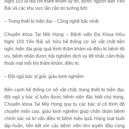
Nghị 103 là địa chỉ thăm khám uy tín, được người dân Yên
Bái và các khu vực lân cận tin tưởng bởi:
– Trang thiết bị hiện đại – Công nghệ bậc nhất
Chuyên khoa Tai Mũi Họng – Bệnh viện Đa Khoa Hữu
Nghị 103 Yên Bái sở hữu hệ thống cơ sở vật chất tiện
nghi, hiện đại giúp quá trình thăm khám và điều trị bệnh tối
ưu, bệnh nhân được trải nghiệm dịch vụ tốt nhất, cảm thấy
thoải mái mỗi khi thăm khám, điều trị.
– Đội ngũ bác sĩ giỏi, giàu kinh nghiệm
Bên cạnh hệ thống cơ sở vật chất, trang thiết bị hiện đại,
đội ngũ y bác sĩ luôn được bệnh viện đặc biệt chú trọng.
Chuyên khoa Tai Mũi Họng quy tụ các bác sĩ có trình độ
chuyên môn cao, giàu kinh nghiệm giúp chẩn đoán bệnh
chính xác và tư vấn điều trị bệnh hiệu quả. Hàng loạt buổi
tập huấn, liên kết với các bệnh viện lớn tuyến đầu cùng