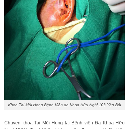
Khoa Tai Mũi Họng Bệnh Viện đa Khoa Hữu Nghị 103 Yên Bái
Chuyên khoa Tai Mũi Họng tại Bệnh viện Đa Khoa Hữu