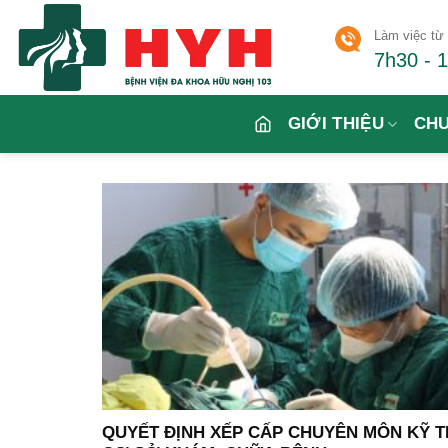
Skip
Làm việc từ 
to
7h30 - 
content
GIỚI THIỆU
CH
QUYẾT ĐỊNH XẾP CẤP CHUYÊN MÔN KỸ 