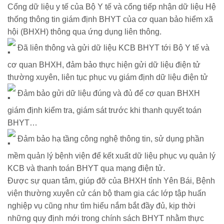
Cổng dữ liệu y tế của Bộ Y tế và cổng tiếp nhận dữ liệu Hệ
thống thông tin giám định BHYT của cơ quan bảo hiểm xã
hội (BHXH) thông qua ứng dụng liên thông.
Đã liên thông và gửi dữ liệu KCB BHYT tới Bộ Y tế và
cơ quan BHXH, đảm bảo thực hiện gửi dữ liệu điện tử
thường xuyên, liên tục phục vụ giám định dữ liệu điện tử
Đảm bảo gửi dữ liệu đúng và đủ để cơ quan BHXH
giám định kiểm tra, giám sát trước khi thanh quyết toán
BHYT…
Đảm bảo hạ tầng công nghệ thông tin, sử dụng phần
mềm quản lý bệnh viện để kết xuất dữ liệu phục vụ quản lý
KCB và thanh toán BHYT qua mạng điện tử.
Được sự quan tâm, giúp đỡ của BHXH tỉnh Yên Bái, Bệnh
viện thường xuyên cử cán bộ tham gia các lớp tập huấn
nghiệp vụ cũng như tìm hiểu nắm bắt đầy đủ, kịp thời
những quy định mới trong chính sách BHYT nhằm thực