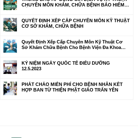
CHUYÊN MÔN KHÁM, CHỮA BỆNH BẢO HIỂM Y
TẾ
QUYẾT ĐỊNH XẾP CẤP CHUYÊN MÔN KỸ THUẬT
CƠ SỞ KHÁM, CHỮA BỆNH
Quyết Định Xếp Cấp Chuyên Môn Kỹ Thuật Cơ
Sở Khám Chữa Bệnh Cho Bệnh Viện Đa Khoa
Hữu Nghị 103
KỶ NIỆM NGÀY QUỐC TẾ ĐIỀU DƯỠNG
12.5.2023
PHÁT CHÁO MIỄN PHÍ CHO BỆNH NHÂN KẾT
HỢP BAN TỪ THIỆN PHẬT GIÁO TRẤN YÊN