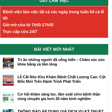
GIỜ LÀM VIỆC
Bệnh viện làm việc tất cả các ngày trong tuần kể cả lễ
tết
Giờ mở cửa từ 7h00-17h00
Trực cấp cứu 24/7
BÀI VIẾT MỚI NHẤT
Tri ân những người đã cống hiến – Chăm sóc sức
khỏe bằng cả tấm lòng
Lễ Cất Nóc Khu Khám Bệnh Chất Lượng Cao: Cột
Mốc Mới Trên Hành Trình Phát Triển
Cơ hội khám sàng lọc, tầm soát sớm bệnh thận
cùng chuyên gia hơn 20 năm kinh nghiệm
THÔNG BÁO ÁP DỤNG GIÁ DỊCH VỤ KỸ THUẬT