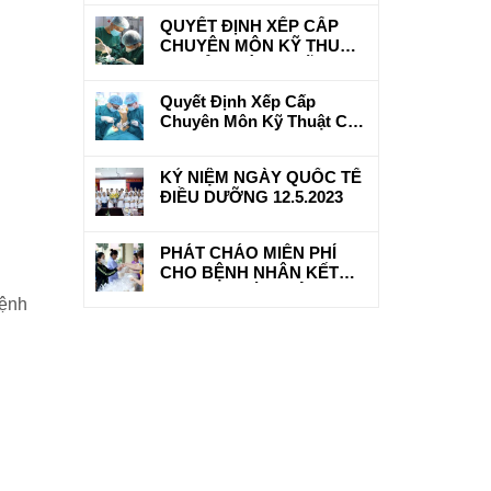
CHỮA BỆNH BẢO HIỂM Y
QUYẾT ĐỊNH XẾP CẤP
TẾ
CHUYÊN MÔN KỸ THUẬT
CƠ SỞ KHÁM, CHỮA
BỆNH
Quyết Định Xếp Cấp
Chuyên Môn Kỹ Thuật Cơ
Sở Khám Chữa Bệnh Cho
Bệnh Viện Đa Khoa Hữu
KỶ NIỆM NGÀY QUỐC TẾ
Nghị 103
ĐIỀU DƯỠNG 12.5.2023
PHÁT CHÁO MIỄN PHÍ
CHO BỆNH NHÂN KẾT
HỢP BAN TỪ THIỆN
ệnh
PHẬT GIÁO TRẤN YÊN