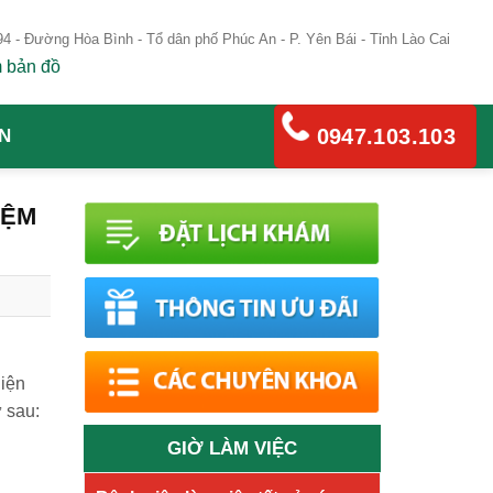
4 - Đường Hòa Bình - Tổ dân phố Phúc An - P. Yên Bái - Tỉnh Lào Cai
 bản đồ
0947.103.103
N
IỆM
ện
̛ sau:
GIỜ LÀM VIỆC