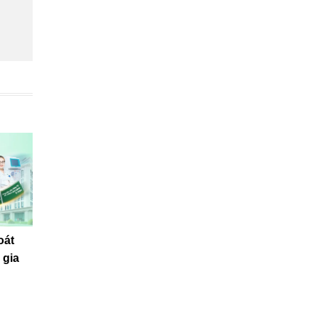
oát
 gia