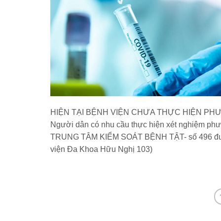
HIỆN TẠI BỆNH VIỆN CHƯA THỰC HIỆN PHƯ
Người dân có nhu cầu thực hiện xét nghiệm phươ
TRUNG TÂM KIỂM SOÁT BỆNH TẬT- số 496 đườ
viện Đa Khoa Hữu Nghị 103)