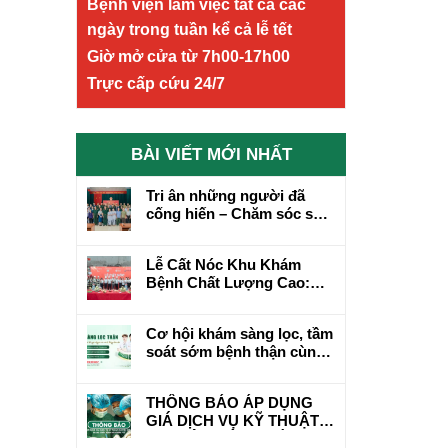
Bệnh viện làm việc tất cả các
ngày trong tuần kể cả lễ tết
Giờ mở cửa từ 7h00-17h00
Trực cấp cứu 24/7
BÀI VIẾT MỚI NHẤT
Tri ân những người đã
cống hiến – Chăm sóc sức
khỏe bằng cả tấm lòng
Lễ Cất Nóc Khu Khám
Bệnh Chất Lượng Cao:
Cột Mốc Mới Trên Hành
Trình Phát Triển
Cơ hội khám sàng lọc, tầm
soát sớm bệnh thận cùng
chuyên gia hơn 20 năm
kinh nghiệm
THÔNG BÁO ÁP DỤNG
GIÁ DỊCH VỤ KỸ THUẬT
CHUYÊN MÔN KHÁM,