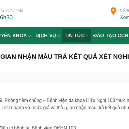
T2 - Chủ nhật
Số 49
16h30
Xem
UYÊN KHOA
DỊCH VỤ
TIN TỨC
ĐÀO TẠO CCH
 GIAN NHẬN MẪU TRẢ KẾT QUẢ XÉT NGH
vid-19, Phòng tiêm chủng – Bệnh viện đa khoa Hữu Nghị 103 thực hi
st nhanh với mức giá và thời gian nhận mẫu, trả kết quả nhu
iều trị bệnh tại Bệnh viện ĐKHN 103.