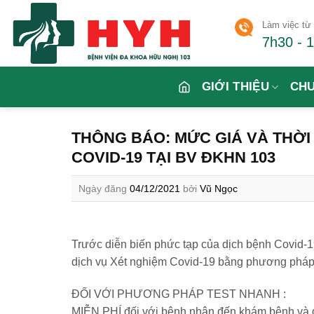
Skip
Làm việc từ 
to
7h30 - 
content
GIỚI THIỆU
CH
THÔNG BÁO: MỨC GIÁ VÀ THỜI
COVID-19 TẠI BV ĐKHN 103
Ngày đăng
04/12/2021
bởi
Vũ Ngọc
Trước diễn biến phức tạp của dịch bệnh Co
dịch vụ Xét nghiệm Covid-19 bằng phương pháp Te
ĐỐI VỚI PHƯƠNG PHÁP TEST NHANH :
MIỄN PHÍ đối với bệnh nhân đến khám bệnh và đ