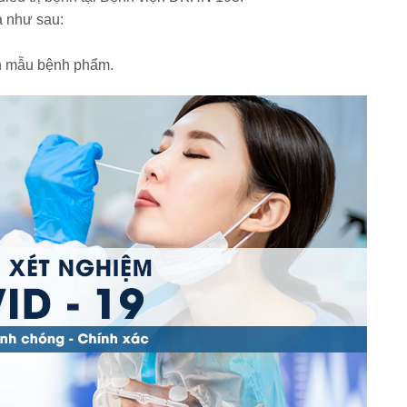
ả như sau:
̂n mẫu bệnh phẩm.