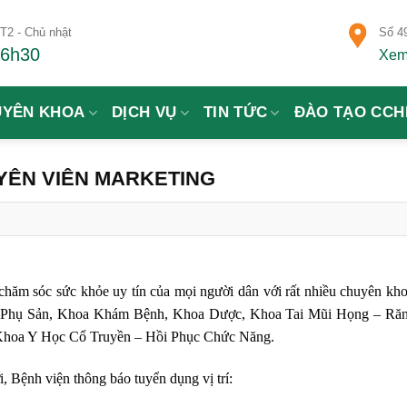
T2 - Chủ nhật
Số 49
16h30
Xem
UYÊN KHOA
DỊCH VỤ
TIN TỨC
ĐÀO TẠO CCH
YÊN VIÊN MARKETING
hăm sóc sức khỏe uy tín của mọi người dân với rất nhiều chuyên kho
 Phụ Sản, Khoa Khám Bệnh, Khoa Dược, Khoa Tai Mũi Họng – R
Khoa Y Học Cổ Truyền – Hồi Phục Chức Năng.
, Bệnh viện thông báo tuyển dụng vị trí: