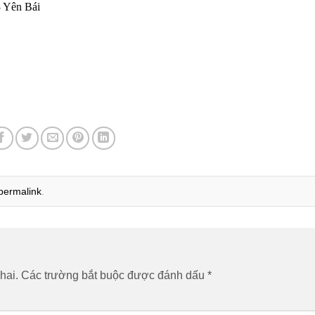
3 Yên Bái
permalink
.
hai.
Các trường bắt buộc được đánh dấu
*