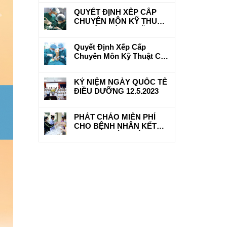
CHỮA BỆNH BẢO HIỂM Y
QUYẾT ĐỊNH XẾP CẤP
TẾ
CHUYÊN MÔN KỸ THUẬT
CƠ SỞ KHÁM, CHỮA
BỆNH
Quyết Định Xếp Cấp
Chuyên Môn Kỹ Thuật Cơ
Sở Khám Chữa Bệnh Cho
Bệnh Viện Đa Khoa Hữu
KỶ NIỆM NGÀY QUỐC TẾ
Nghị 103
ĐIỀU DƯỠNG 12.5.2023
PHÁT CHÁO MIỄN PHÍ
CHO BỆNH NHÂN KẾT
HỢP BAN TỪ THIỆN
PHẬT GIÁO TRẤN YÊN