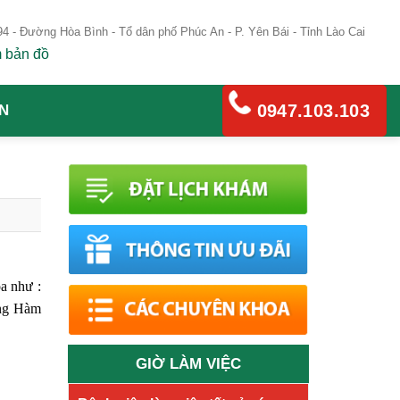
4 - Đường Hòa Bình - Tổ dân phố Phúc An - P. Yên Bái - Tỉnh Lào Cai
 bản đồ
0947.103.103
N
a như :
ăng Hàm
GIỜ LÀM VIỆC