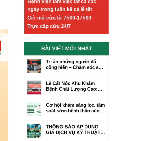
Bệnh viện làm việc tất cả các
ngày trong tuần kể cả lễ tết
Giờ mở cửa từ 7h00-17h00
Trực cấp cứu 24/7
BÀI VIẾT MỚI NHẤT
Tri ân những người đã
cống hiến – Chăm sóc sức
khỏe bằng cả tấm lòng
Lễ Cất Nóc Khu Khám
Bệnh Chất Lượng Cao:
Cột Mốc Mới Trên Hành
Trình Phát Triển
Cơ hội khám sàng lọc, tầm
soát sớm bệnh thận cùng
chuyên gia hơn 20 năm
kinh nghiệm
THÔNG BÁO ÁP DỤNG
GIÁ DỊCH VỤ KỸ THUẬT
CHUYÊN MÔN KHÁM,