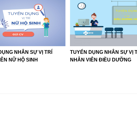
DỤNG NHÂN SỰ VỊ TRÍ
TUYỂN DỤNG NHÂN SỰ VỊ T
IÊN NỮ HỘ SINH
NHÂN VIÊN ĐIỀU DƯỠNG